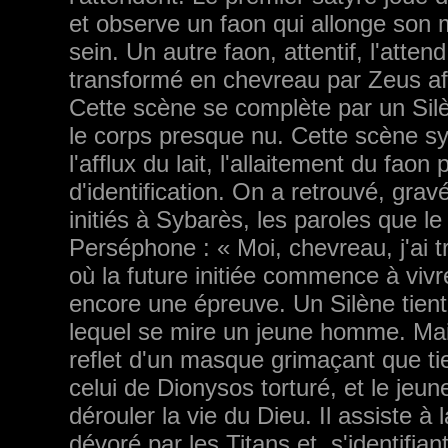
et observe un faon qui allonge son 
sein. Un autre faon, attentif, l'at­te
transformé en chevreau par Zeus afi
Cette scène se complète par un Silèn
le corps presque nu. Cette scène s
l'afflux du lait, l'allai­tement du fa
d'identification. On a retrouvé, grav
initiés à Sybarès, les paroles que l
Perséphone : « Moi, chevreau, j'ai tr
où la future initiée commence à vivr
encore une épreuve. Un Silène tien
lequel se mire un jeune homme. Mais
reflet d'un masque grimaçant que ti
celui de Dionysos torturé, et le jeu
dérouler la vie du Dieu. Il assiste à 
dévoré par les Titans et, s'identifian